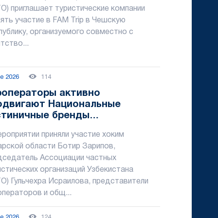
ТО) приглашает туристические компании
ять участие в FAM Trip в Чешскую
публику, организуемого совместно с
тство...
ne 2026
114
роператоры активно
одвигают Национальные
стиничные бренды
бекистана
ероприятии приняли участие хоким
арской области Ботир Зарипов,
дседатель Ассоциации частных
истических организаций Узбекистана
ТО) Гульчехра Исраилова, представители
операторов и общ...
ne 2026
124