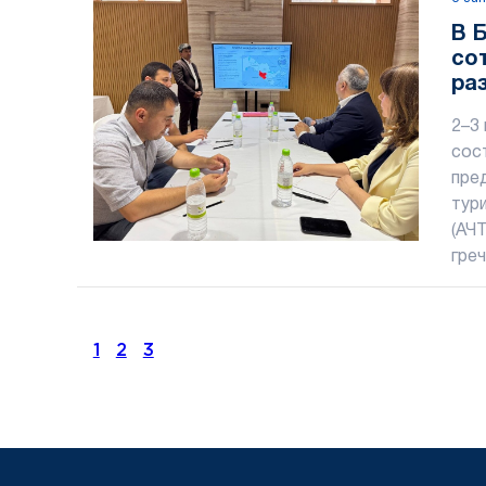
В 
со
ра
ин
2–3
сос
пре
тур
(АЧ
греч
1
2
3