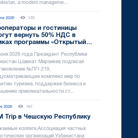
kistan, a modern manageme...
une 2026
133
роператоры и гостиницы
огут вернуть 50% НДС в
мках программы «Открытый
зон туризма»
июня 2026 года Президент Республики
екистан Шавкат Мирзиёев подписал
тановление №ПП-219,
дусматривающее комплекс мер по
витию туризма, поддержке бизнеса и
ышению привлекательности ст...
ne 2026
167
M Trip в Чешскую Республику
жаемые коллеги,Ассоциация частных
истических организаций Узбекистана