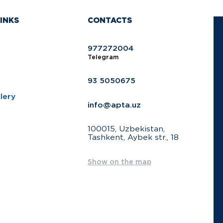
INKS
CONTACTS
977272004
Telegram
93 5050675
lery
info@apta.uz
100015, Uzbekistan,
Tashkent, Aybek str., 18
Show on the map