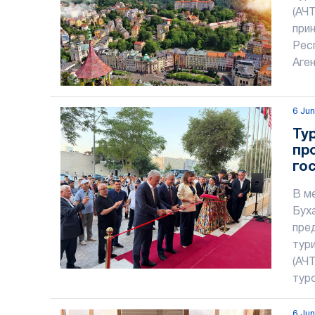
(АЧ
прин
Рес
Аген
6 Ju
Ту
пр
го
Уз
В м
Бух
пре
тур
(АЧ
тур
6 Ju