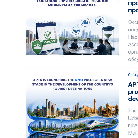
пр
пр
за
Экс
ме
соз
Нас
Асс
орг
обс
9 Jul
AP
pro
dev
tou
The 
Uzbe
new 
Mana