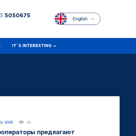
3
5050675
English
S
IT`S INTERESTING
ly 2026
44
роператоры предлагают