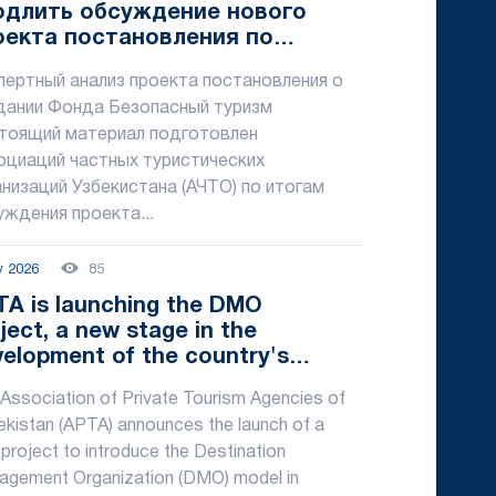
одлить обсуждение нового
оекта постановления по
щите туристов минимум на три
пертный анализ проекта постановления о
сяца
дании Фонда Безопасный туризм
тоящий материал подготовлен
оциаций частных туристических
анизаций Узбекистана (АЧТО) по итогам
уждения проекта...
y 2026
85
TA is launching the DMO
ject, a new stage in the
elopment of the country's
rist destinations
Association of Private Tourism Agencies of
kistan (APTA) announces the launch of a
project to introduce the Destination
gement Organization (DMO) model in