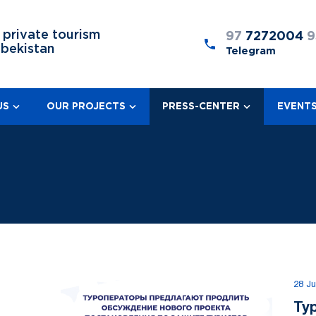
 private tourism
97
7272004
9
zbekistan
Telegram
US
OUR PROJECTS
PRESS-CENTER
EVENT
28 Ju
Ту