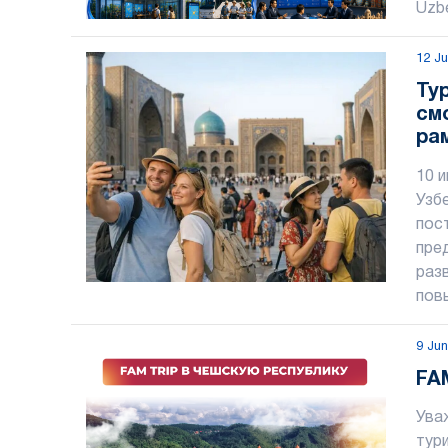
Uzbe
12 J
Ту
см
ра
се
10 
Узб
пос
пре
раз
пов
9 Ju
FA
Ува
тур