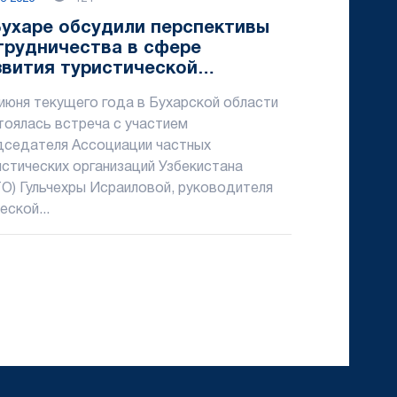
Бухаре обсудили перспективы
трудничества в сфере
звития туристической
фраструктуры
 июня текущего года в Бухарской области
тоялась встреча с участием
дседателя Ассоциации частных
истических организаций Узбекистана
ТО) Гульчехры Исраиловой, руководителя
еской...