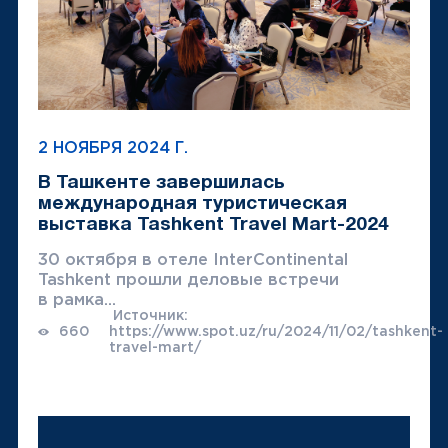
2 НОЯБРЯ 2024 Г.
В Ташкенте завершилась
международная туристическая
выставка Tashkent Travel Mart-2024
30 октября в отеле InterContinental
Tashkent прошли деловые встречи
в рамка...
Источник:
660
https://www.spot.uz/ru/2024/11/02/tashkent-
travel-mart/