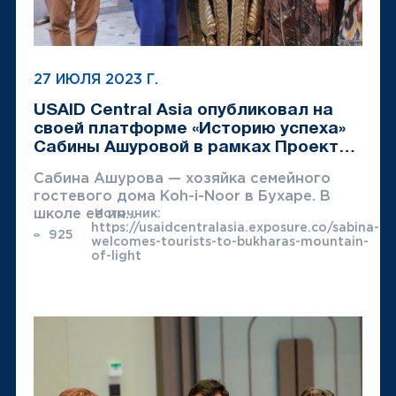
27 ИЮЛЯ 2023 Г.
USAID Central Asia опубликовал на
своей платформе «Историю успеха»
Сабины Ашуровой в рамках Проекта
USAID FGI.
Cабина Ашурова — хозяйка семейного
гостевого дома Koh-i-Noor в Бухаре. В
школе ее ин...
Источник:
https://usaidcentralasia.exposure.co/sabina-
925
welcomes-tourists-to-bukharas-mountain-
of-light