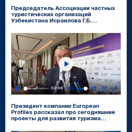
fullscr
Председатель Ассоциации частных
туристических организаций
Узбекистана Исраилова Г.Б.
рассказываает о проекте MOST в
Узбекистане
Play
02:06
Play
Mute
Settings
PIP
Enter
fullscr
Президент компании European
Profiles рассказал про сегодняшние
проекты для развития туризма
Узбекистана