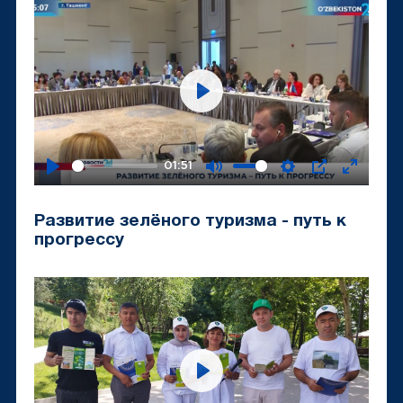
Play
01:51
Play
Mute
Settings
PIP
Enter
fullscr
Развитие зелёного туризма - путь к
прогрессу
Play