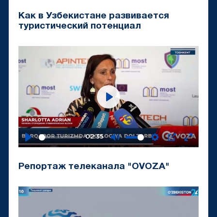
fullscr
Как в Узбекистане развивается
туристический потенциал
Play
02:35
Play
Mute
Settings
PIP
Enter
fullscr
Репортаж телеканала "OVOZA"