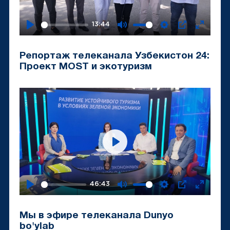
13:44
Play
Mute
Settings
PIP
Enter
fullscr
Репортаж телеканала Узбекистон 24:
Проект MOST и экотуризм
Play
46:43
Play
Mute
Settings
PIP
Enter
fullscr
Мы в эфире телеканала Dunyo
bo'ylab