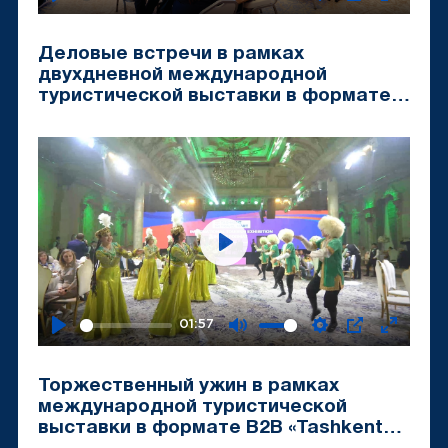
Play
Mute
Settings
PIP
Enter
fullscr
Деловые встречи в рамках
двухдневной международной
туристической выставки в формате
B2B «Tashkent Travel Mart-2024»
Play
01:57
Play
Mute
Settings
PIP
Enter
fullscr
Торжественный ужин в рамках
международной туристической
выставки в формате B2B «Tashkent