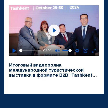
Travel Mart-2024»
Play
01:53
Play
Mute
Settings
PIP
Enter
fullscr
Итоговый видеоролик
международной туристической
выставки в формате B2B «Tashkent
Travel Mart-2024»