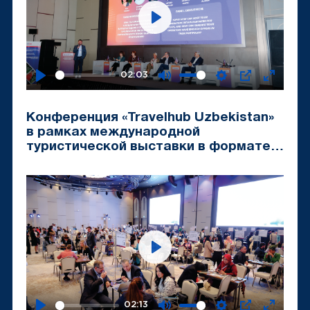
Play
02:03
Play
Mute
Settings
PIP
Enter
fullscr
Конференция «Travelhub Uzbekistan»
в рамках международной
туристической выставки в формате
B2B «Tashkent Travel Mart-2024»
Play
02:13