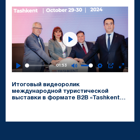
Travel Mart-2024»
Play
01:53
Play
Mute
Settings
PIP
Enter
fullscr
Итоговый видеоролик
международной туристической
выставки в формате B2B «Tashkent
Travel Mart-2024»