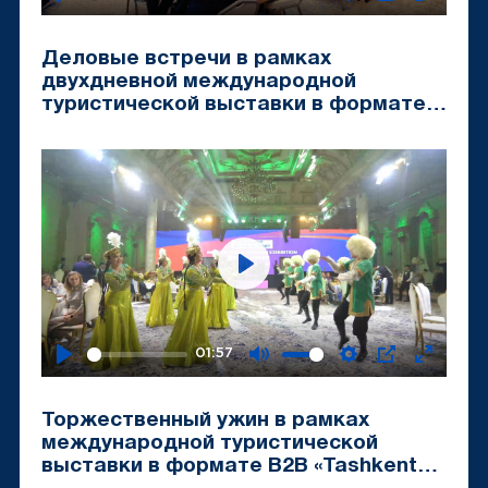
Play
Mute
Settings
PIP
Enter
fullscr
Деловые встречи в рамках
двухдневной международной
туристической выставки в формате
B2B «Tashkent Travel Mart-2024»
Play
01:57
Play
Mute
Settings
PIP
Enter
fullscr
Торжественный ужин в рамках
международной туристической
выставки в формате B2B «Tashkent