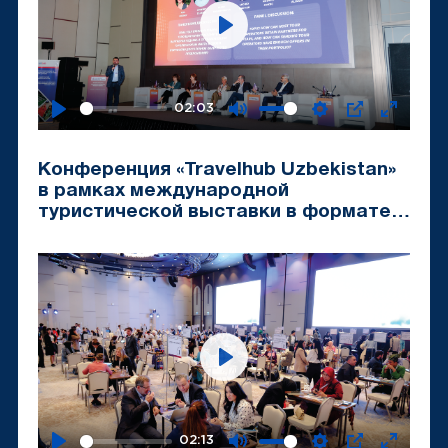
Play
02:03
Play
Mute
Settings
PIP
Enter
fullscr
Конференция «Travelhub Uzbekistan»
в рамках международной
туристической выставки в формате
B2B «Tashkent Travel Mart-2024»
Play
02:13