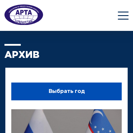
АРХИВ
Выбрать год